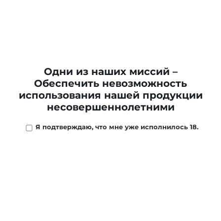
Табак CORNELL&DIEHL Briar Fox *57g
2 975 ₽
/
шт
Одни из наших миссий –
В наличии
2
шт
Обеспечить невозможность
использования нашей продукции
-
+
несовершеннолетними
В КОРЗИНУ
Я подтверждаю, что мне уже исполнилось 18.
ОПИСАНИЕ
МАГАЗИНЫ
ОТЗЫВЫ
ОПЛ
Авторская работа известного Датского трубочного
мастера Peter Heeschen.
Исключительно ровная округлая смесь Вирджиний,
предлагаемая в виде крамбл кейка.