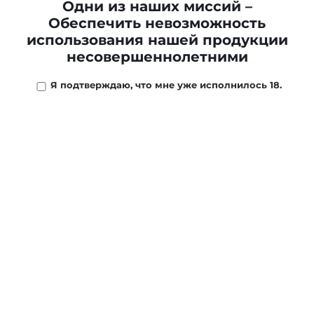
Одни из наших миссий –
220 ₽
/
шт
Обеспечить невозможность
использования нашей продукции
несовершеннолетними
В наличии
25
шт
Я подтверждаю, что мне уже исполнилось 18.
-
+
В КОРЗИНУ
ОПИСАНИЕ
МАГАЗИНЫ
ОТЗЫВЫ
ОПЛ
Вес: 35 граммов.
Акцизный табак Al Fakher
Табаки Al Fakher производятся в Объединенных
Арабских Эмиратах. Это табаки очень высокого