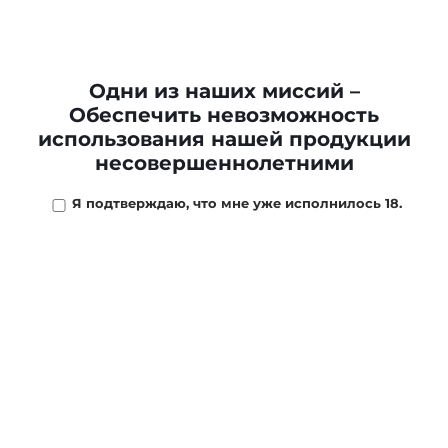
Одни из наших миссий –
Обеспечить невозможность
Бумага сигаретная
Бумага сигаретная
использования нашей продукции
DARK HORSE KS
DARK HORSE Green
несовершеннолетними
Black+FilterTips *34
Super Fine *50
130 ₽
30 ₽
Я подтверждаю, что мне уже исполнилось 18.
В КОРЗИНУ
В КОРЗИНУ
О компании