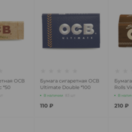
етная ОСВ
Бумага сигаретная ОСВ
Бумага
c *50
Ultimate Double *100
Rolls Vi
шт
В наличии
83 шт
В нали
110 ₽
210 ₽