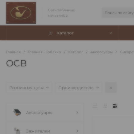
Сеть табачных
магазинов
Каталог
Главная
/
Главная - Тобакко
/
Каталог
/
Аксессуары
/
Сигаре
OCB
Розничная цена
Производитель
Аксессуары
Зажигалки