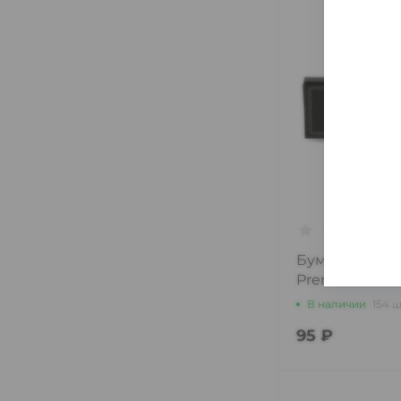
Бумага сигар
Premium 78m
В наличии
154 
95 ₽