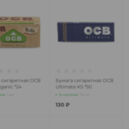
 сигаретная ОСВ
Бумага сигаретная ОСВ
rganic *24
Ultimate KS *50
чии
1 шт
В наличии
74 шт
130 ₽