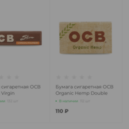
 сигаретная ОСВ
Бумага сигаретная ОСВ
 Virgin
Organic Hemp Double
ched*32
*100
чии
132 шт
В наличии
112 шт
110 ₽