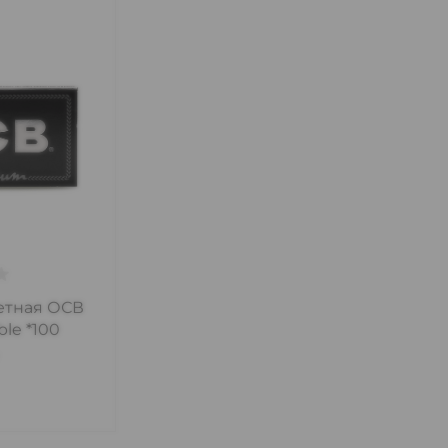
етная ОСВ
le *100