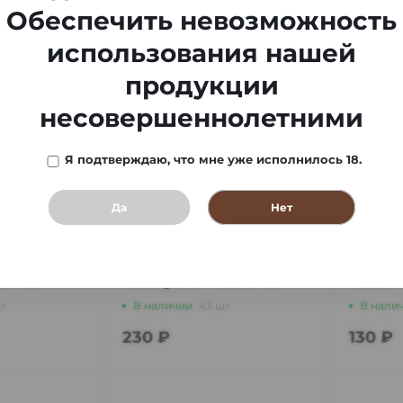
Обеспечить невозможность
использования нашей
продукции
несовершеннолетними
Я подтверждаю, что мне уже исполнилось 18.
Да
Нет
етная ОСВ
Бумага сигаретная ОСВ
Бумага
m *50
KS Organic+Filters *32
KS Sli
шт
В наличии
43 шт
В нали
230 ₽
130 ₽