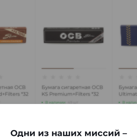
етная ОСВ
Бумага сигаретная ОСВ
Бумага
+Filters *32
KS Premium+Filters *32
Ultimat
т
В наличии
49 шт
В нали
230 ₽
50 ₽
Одни из наших миссий –