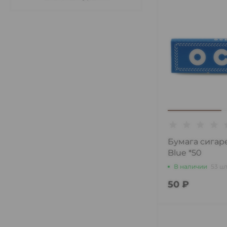
Бумага сигар
Blue *50
В наличии
53 ш
50 ₽