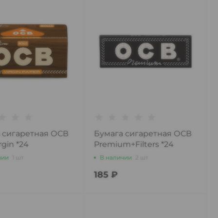
 сигаретная ОСВ
Бумага сигаретная ОСВ
rgin *24
Premium+Filters *24
чии
1 шт
В наличии
2 шт
185 ₽