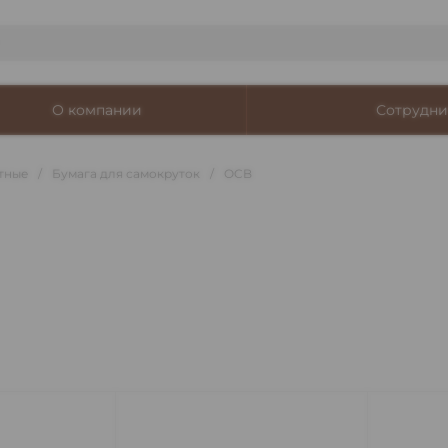
О компании
Сотрудни
тные
/
Бумага для самокруток
/
OCB