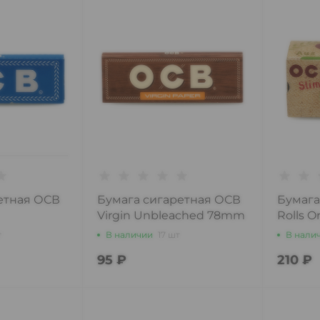
етная ОСВ
Бумага сигаретная ОСВ
Бумага
Virgin Unbleached 78mm
Rolls O
*50
т
В наличии
17 шт
В нали
95 ₽
210 ₽