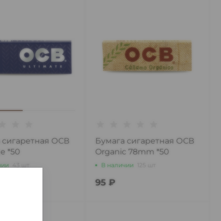
 сигаретная ОСВ
Бумага сигаретная ОСВ
e *50
Organic 78mm *50
чии
43 шт
В наличии
125 шт
95 ₽