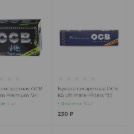
 сигаретная ОСВ
Бумага сигаретная ОСВ
lim Premium *24
KS Ultimate+Filters *32
чии
2 шт
В наличии
72 шт
230 ₽