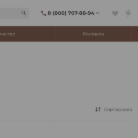
8 (800) 707-88-94
8 (800) 707-88-94
чество
Контакты
г. Владивосток, ул.
Адмирала Фокина, 8
Ежедневно 9:00-22:00
Сигаретный лаунж
11:00-21:45
Shop@churchilltobacco.ru
Сортировка