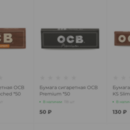
етная ОСВ
Бумага сигаретная ОСВ
Бумага
ched *50
Premium *50
KS Slim
Unblea
шт
В наличии
118 шт
В нали
50 ₽
130 ₽