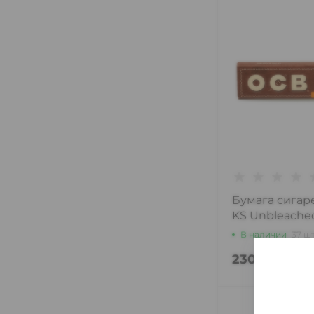
Бумага сигар
KS Unbleached
В наличии
37 ш
230 ₽