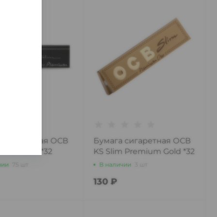
 сигаретная ОСВ
Бумага сигаретная ОСВ
m Premium *32
KS Slim Premium Gold *32
чии
75 шт
В наличии
3 шт
130 ₽