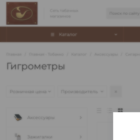
Сеть табачных
магазинов
Каталог
Главная
/
Главная - Тобакко
/
Каталог
/
Аксессуары
/
Сигарн
Гигрометры
Розничная цена
Производитель
Аксессуары
Зажигалки