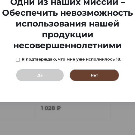
Одни из наших миссий –
Обеспечить невозможность
использования нашей
продукции
несовершеннолетними
Я подтверждаю, что мне уже исполнилось 18.
Да
Нет
хьюмидора
Гигрометр д/хьюмидора
HBCB 011-SP
В наличии
3 шт
1 028 ₽