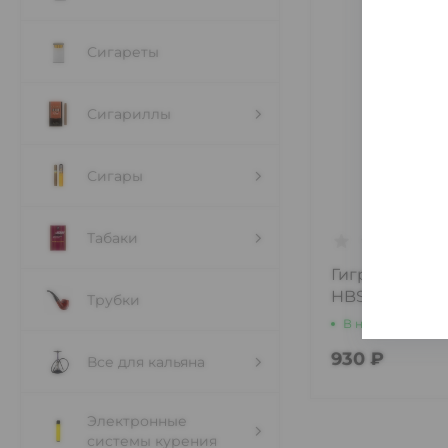
Сигареты
Сигариллы
Сигары
Табаки
Гигрометр д/
HBSA 019
Трубки
В наличии
2 шт
930 ₽
Все для кальяна
Электронные
системы курения