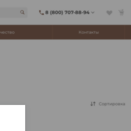
8 (800) 707-88-94
8 (800) 707-88-94
чество
Контакты
г. Владивосток, ул.
Адмирала Фокина, 8
Ежедневно 9:00-22:00
Сигаретный лаунж
11:00-21:45
Shop@churchilltobacco.ru
Сортировка