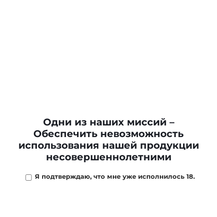
Жидкость SKALA Salt
Жидкость SKALA Salt
КИНАБАЛУ, 2
ЭВЕРЕСТ, 2
*20мг/30мл
*20мг/30мл
390 ₽
390 ₽
В КОРЗИНУ
В КОРЗИНУ
Одни из наших миссий –
Обеспечить невозможность
использования нашей продукции
несовершеннолетними
Я подтверждаю, что мне уже исполнилось 18.