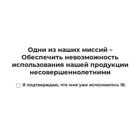
Сигары ROCKY PATEL
Decade Deluxe Toro
Сигары ROCKY PATEL
Tubos *10
Decade Torpedo *20
3 477 ₽
Одни из наших миссий –
Обеспечить невозможность
2 450 ₽
использования нашей продукции
ПОДПИСАТЬСЯ
В КОРЗИНУ
несовершеннолетними
Я подтверждаю, что мне уже исполнилось 18.