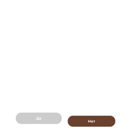
О компании
Контакты
Политика обработки персональных данных
8 (800) 707-88-94
Shop@churchilltobacco.ru
Создание сайта -
Да
Нет
© 2026 Все права защищены