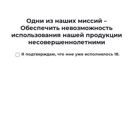
Гильзы сигаретные
Гизех Голден Тип *100
Гильзы сигаретные
Одни из наших миссий –
Гизех Сильвер Тип
185 ₽
Обеспечить невозможность
*100
использования нашей продукции
238 ₽
несовершеннолетними
В КОРЗИНУ
ПОДПИСАТЬСЯ
Я подтверждаю, что мне уже исполнилось 18.
Гильзы сигаретные
Гильзы сигаретные