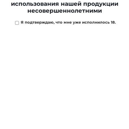
использования нашей продукции
несовершеннолетними
Я подтверждаю, что мне уже исполнилось 18.
Зажигалка
Зажигалка
электронная USB
электронная USB
3283687 "Черно-
3018093 "Фонарик"
золотистая"
синяя
1 180 ₽
680 ₽
В КОРЗИНУ
В КОРЗИНУ