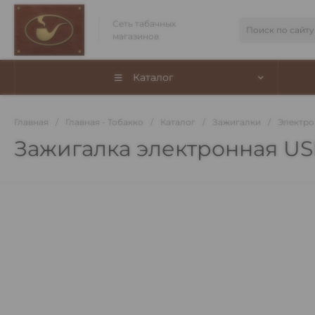
Сеть табачных
магазинов
Каталог
Главная
/
Главная - Тобакко
/
Каталог
/
Зажигалки
/
Электро
Зажигалка электронная US