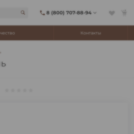
8 (800) 707-88-94
8 (800) 707-88-94
чество
Контакты
г. Владивосток, ул.
Адмирала Фокина, 8
Ежедневно 9:00-22:00
ь
Сигаретный лаунж
11:00-21:45
ль
Shop@churchilltobacco.ru