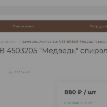
О компании
Сотрудни
 зажигалки
/
Зажигалка электронная USB 4503205 "Медведь" спирал
B 4503205 "Медведь" спира
ОТЛОЖИТЬ
880 ₽
/
шт
В наличии
8
шт