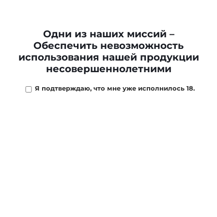
Сигары BOSSNER
Сигары BOSSNER
Одни из наших миссий –
RICHARD I Maduro *4
RICHARD I Moreno *4
Обеспечить невозможность
использования нашей продукции
2 880 ₽
2 880 ₽
несовершеннолетними
В КОРЗИНУ
В КОРЗИНУ
Я подтверждаю, что мне уже исполнилось 18.
Сигары BOSSNER
MARTIN Box *20
Сигары BOSSNER