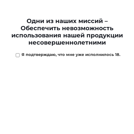
Сигары ROCKY PATEL
Сигары ROCKY PATEL
Одни из наших миссий –
Decade Torpedo *20
Vintage 1992 Six by
Обеспечить невозможность
Sixty *20
использования нашей продукции
2 450 ₽
2 282 ₽
несовершеннолетними
В КОРЗИНУ
В КОРЗИНУ
Я подтверждаю, что мне уже исполнилось 18.
Сигары ROCKY PATEL