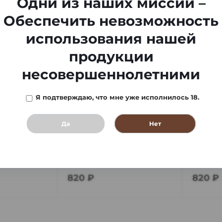
Одни из наших миссий –
Обеспечить невозможность
использования нашей
продукции
несовершеннолетними
Я подтверждаю, что мне уже исполнилось 18.
Да
Нет
бак Nirvana
Кальянный табак Nirvana
Кальян
der
Candy Love (Нирвана
Candy 
г ин а
Кэнди Лав) *100 гр (10шт/
Кэнди 
В наличии
1 шт
В нали
 гр (10шт/
бл)
(10шт/б
820 ₽
820 ₽