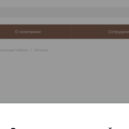
О компании
Сотрудни
льянные табаки
/
Nirvana