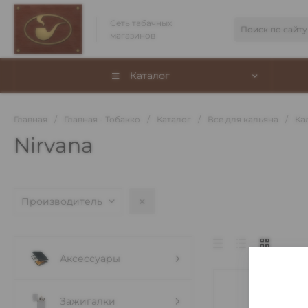
Сеть табачных
магазинов
Каталог
Главная
/
Главная - Тобакко
/
Каталог
/
Все для кальяна
/
Ка
Nirvana
Производитель
Аксессуары
Зажигалки