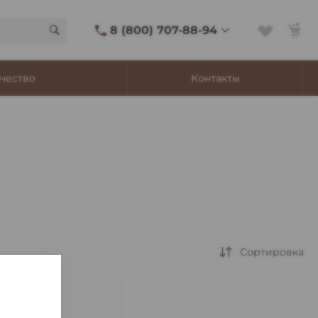
8 (800) 707-88-94
8 (800) 707-88-94
чество
Контакты
г. Владивосток, ул.
Адмирала Фокина, 8
Ежедневно 9:00-22:00
Сигаретный лаунж
11:00-21:45
Shop@churchilltobacco.ru
Сортировка