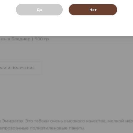
Да
Нет
ин а Бледнер ) *100 гр
АТА И ПОЛУЧЕНИЕ
 Эмиратах. Это табаки очень высокого качества, мелкой н
непрозрачные полиэтиленовые пакеты.