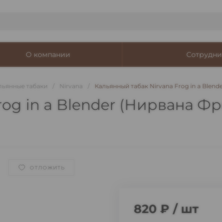
О компании
Сотрудни
льянные табаки
/
Nirvana
/
Кальянный табак Nirvana Frog in a Blende
og in a Blender (Нирвана Фро
ОТЛОЖИТЬ
820 ₽
/
шт