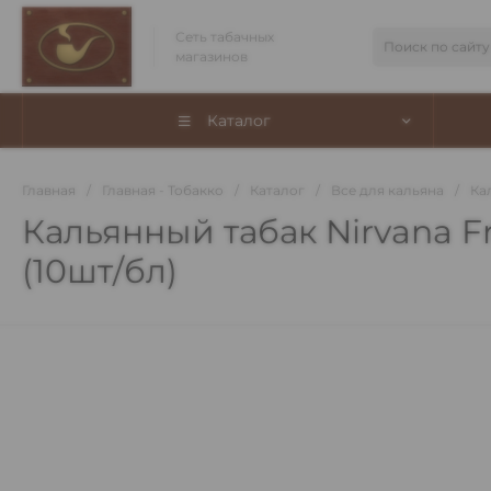
Сеть табачных
магазинов
Каталог
Главная
/
Главная - Тобакко
/
Каталог
/
Все для кальяна
/
Ка
Кальянный табак Nirvana Fr
(10шт/бл)