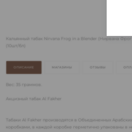
Кальянный табак Nirvana Frog in a Blender (Нирвана Фрог 
(10шт/бл)
ОПИСАНИЕ
МАГАЗИНЫ
ОТЗЫВЫ
ОПЛ
Вес: 35 граммов.
Акцизный табак Al Fakher
Табаки Al Fakher производятся в Объединенных Арабских
коробками, в каждой коробке герметично упакованы в 