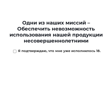
Одни из наших миссий –
Обеспечить невозможность
Табак STANWELL
использования нашей продукции
CLASSIC (50gr)
несовершеннолетними
1 550 ₽
Я подтверждаю, что мне уже исполнилось 18.
В КОРЗИНУ
О компании