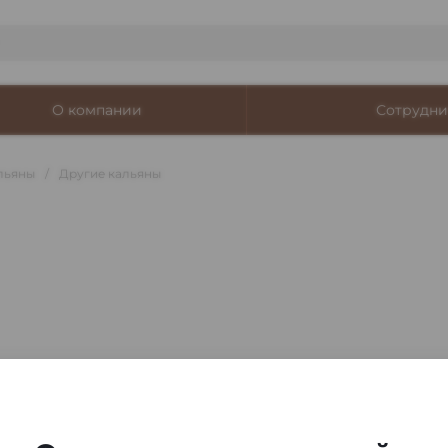
О компании
Сотрудни
льяны
/
Другие кальяны