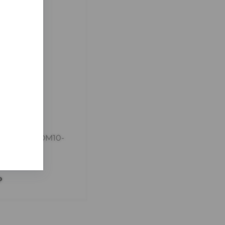
 2601-03--DM10-
чии
2 шт
₽