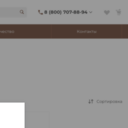
8 (800) 707-88-94
8 (800) 707-88-94
чество
Контакты
г. Владивосток, ул.
Адмирала Фокина, 8
Ежедневно 9:00-22:00
Сигаретный лаунж
11:00-21:45
Shop@churchilltobacco.ru
Сортировка