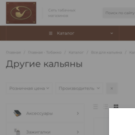
Сеть табачных
магазинов
Каталог
Главная
/
Главная - Тобакко
/
Каталог
/
Все для кальяна
/
Ка
Другие кальяны
Розничная цена
Производитель
Аксессуары
Зажигалки