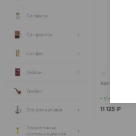
Сигареты
Сигариллы
Сигары
Табаки
Кальян HK-L 5
Трубки
В наличии
1 шт
11 125 ₽
Все для кальяна
Электронные
системы курения