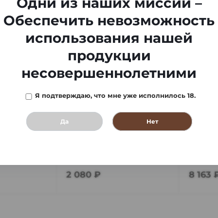
Одни из наших миссий –
Обеспечить невозможность
использования нашей
продукции
несовершеннолетними
Я подтверждаю, что мне уже исполнилось 18.
Да
Нет
06
Кальян Hookah Mini
Кальян
346084*85*86*87
14001
В наличии
1 шт
В нали
2 080 ₽
8 163 