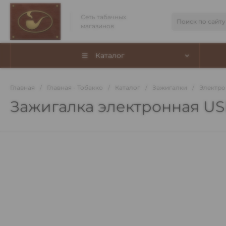
Сеть табачных
магазинов
Каталог
Главная
/
Главная - Тобакко
/
Каталог
/
Зажигалки
/
Электро
Зажигалка электронная US