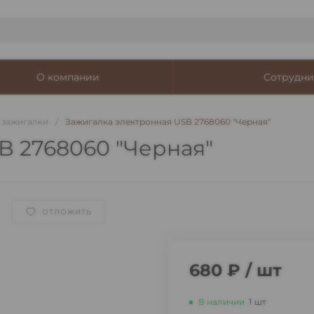
О компании
Сотрудни
 зажигалки
/
Зажигалка электронная USB 2768060 "Черная"
B 2768060 "Черная"
ОТЛОЖИТЬ
680 ₽
/
шт
В наличии
1
шт