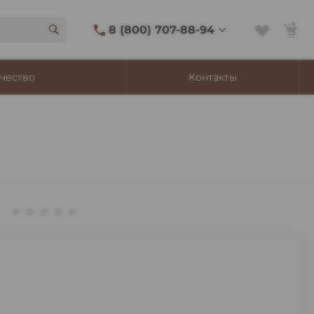
8 (800) 707-88-94
8 (800) 707-88-94
чество
Контакты
г. Владивосток, ул.
Адмирала Фокина, 8
Ежедневно 9:00-22:00
Сигаретный лаунж
11:00-21:45
Shop@churchilltobacco.ru