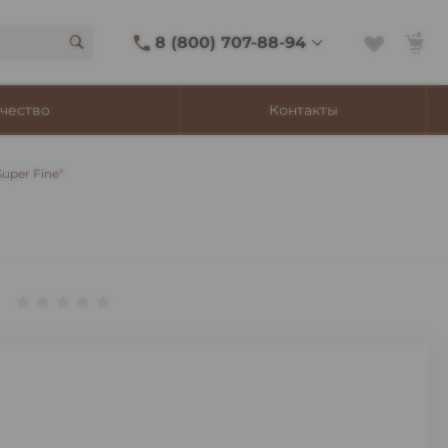
8 (800) 707-88-94
8 (800) 707-88-94
чество
Контакты
г. Владивосток, ул.
Адмирала Фокина, 8
Ежедневно 9:00-22:00
uper Fine"
Сигаретный лаунж
11:00-21:45
Shop@churchilltobacco.ru