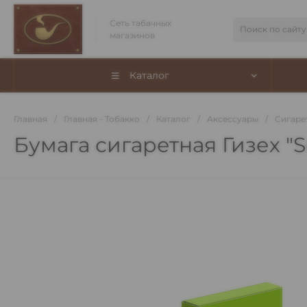
Сеть табачных
магазинов
Каталог
Главная
/
Главная - Тобакко
/
Каталог
/
Аксессуары
/
Сигаре
Бумага сигаретная Гизех "S