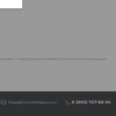
знаками, с натуральной клейкой лентой из сока акации.
8 (800) 707-88-94
Shop@churchilltobacco.ru