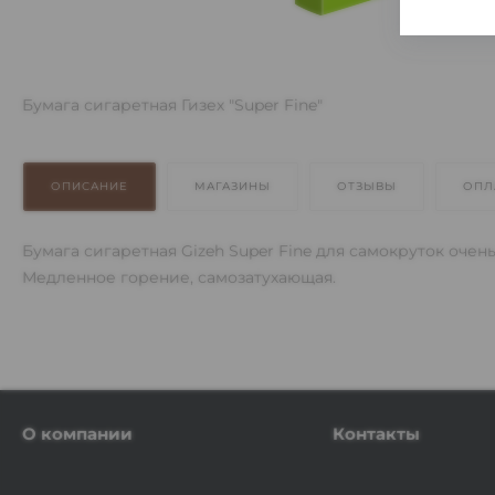
Бумага сигаретная Гизех "Super Fine"
ОПИСАНИЕ
МАГАЗИНЫ
ОТЗЫВЫ
ОПЛ
Бумага сигаретная Gizeh Super Fine для самокруток очен
Медленное горение, самозатухающая.
О компании
Контакты