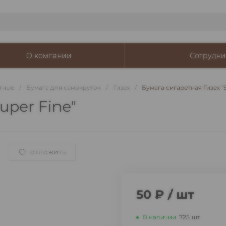
О компании
Сотрудни
тные
/
Бумага для самокруток
/
Гизех
/
Бумага сигаретная Гизех "S
uper Fine"
ОТЛОЖИТЬ
50 ₽
/
шт
В наличии
725
шт