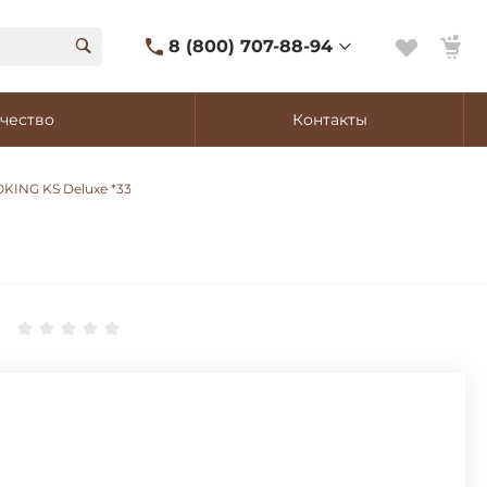
8 (800) 707-88-94
8 (800) 707-88-94
чество
Контакты
г. Владивосток, ул.
Адмирала Фокина, 8
Ежедневно 9:00-22:00
KING KS Deluxe *33
Сигаретный лаунж
11:00-21:45
Shop@churchilltobacco.ru