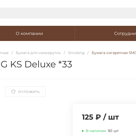
О компании
Сотрудни
тные
/
Бумага для самокруток
/
Smoking
/
Бумага сигаретная SMO
 KS Deluxe *33
ОТЛОЖИТЬ
125 ₽
/
шт
В наличии
161
шт