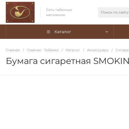
Сеть табачных
магазинов
Каталог
Главная
/
Главная - Тобакко
/
Каталог
/
Аксессуары
/
Сигаре
Бумага сигаретная SMOKING