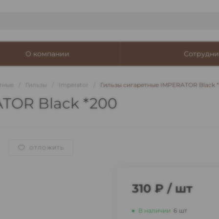
О компании
Сотрудни
тные
/
Гильзы
/
Imperator
/
Гильзы сигаретные IMPERATOR Black 
TOR Black *200
ОТЛОЖИТЬ
310 ₽
/
шт
В наличии
6
шт