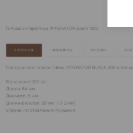
Гильзы сигаретные IMPERATOR Black *200
ОПИСАНИЕ
МАГАЗИНЫ
ОТЗЫВЫ
ОПЛ
Папиросные гильзы Tubes IMPERATOR BLACK 200 в большо
В упаковке 200 шт.
Длина: 84 мм.
Диаметр: 8 мм
Длина фильтра: 20 мм. (+/- 2 мм)
Страна изготовления: Румыния