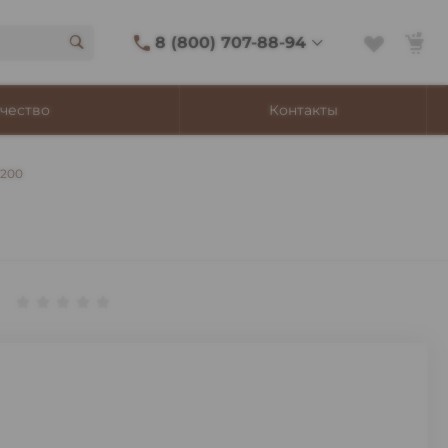
8 (800) 707-88-94
8 (800) 707-88-94
чество
Контакты
г. Владивосток, ул.
Адмирала Фокина, 8
Ежедневно 9:00-22:00
*200
Сигаретный лаунж
11:00-21:45
Shop@churchilltobacco.ru