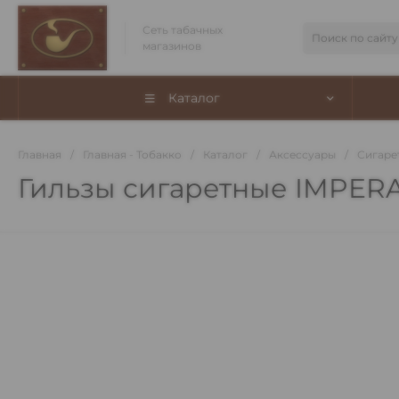
Сеть табачных
магазинов
Каталог
Главная
/
Главная - Тобакко
/
Каталог
/
Аксессуары
/
Сигаре
Гильзы сигаретные IMPERA