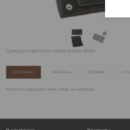
Сумка д/сигаретного табака Angelo 86100
ОПИСАНИЕ
МАГАЗИНЫ
ОТЗЫВЫ
ОПЛ
Кисет из хорошего кож. зама. на кнопках.