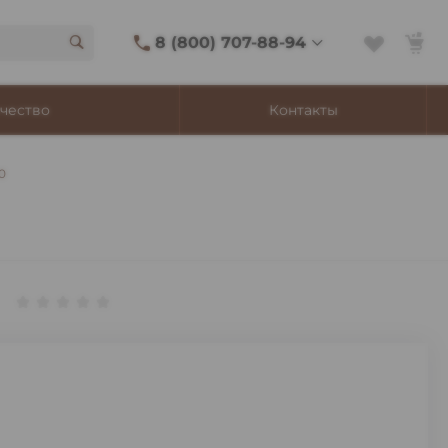
8 (800) 707-88-94
8 (800) 707-88-94
чество
Контакты
г. Владивосток, ул.
Адмирала Фокина, 8
Ежедневно 9:00-22:00
0
Сигаретный лаунж
11:00-21:45
Shop@churchilltobacco.ru