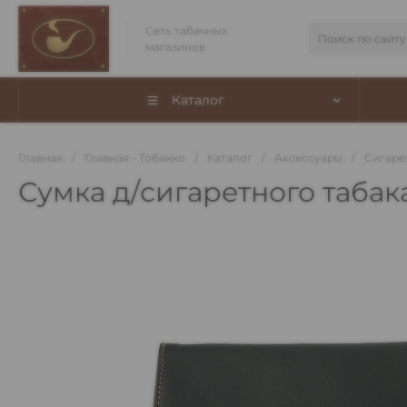
Сеть табачных
магазинов
Каталог
Главная
/
Главная - Тобакко
/
Каталог
/
Аксессуары
/
Сигаре
Сумка д/сигаретного табак