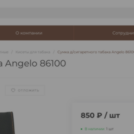
О компании
Сотрудни
тные
/
Кисеты для табака
/
Сумка д/сигаретного табака Angelo 8610
а Angelo 86100
ОТЛОЖИТЬ
850 ₽
/
шт
В наличии
1
шт