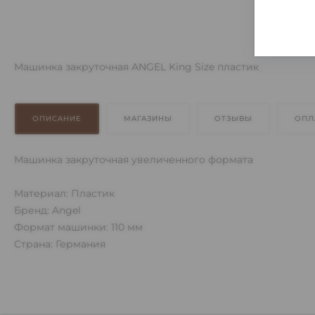
Машинка закруточная ANGEL King Size пластик
ОПИСАНИЕ
МАГАЗИНЫ
ОТЗЫВЫ
ОПЛ
Машинка закруточная увеличенного формата
Материал: Пластик
Бренд: Angel
Формат машинки: 110 мм
Страна: Германия