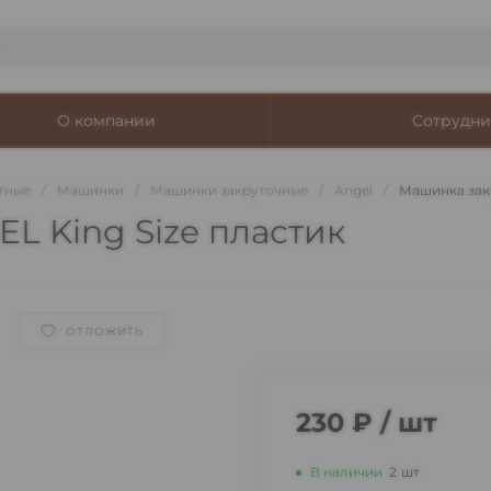
О компании
Сотрудни
тные
/
Машинки
/
Машинки закруточные
/
Angel
/
Машинка закр
L King Size пластик
ОТЛОЖИТЬ
230 ₽
/
шт
В наличии
2
шт