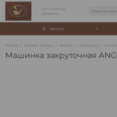
Сеть табачных
магазинов
Каталог
Главная
/
Главная - Тобакко
/
Каталог
/
Аксессуары
/
Сигаре
Машинка закруточная ANGE