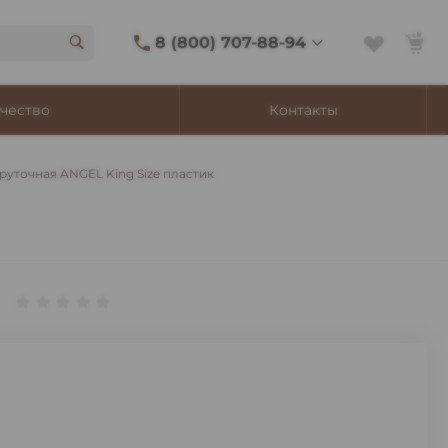
8 (800) 707-88-94
8 (800) 707-88-94
чество
Контакты
г. Владивосток, ул.
Адмирала Фокина, 8
Ежедневно 9:00-22:00
уточная ANGEL King Size пластик
Сигаретный лаунж
11:00-21:45
Shop@churchilltobacco.ru