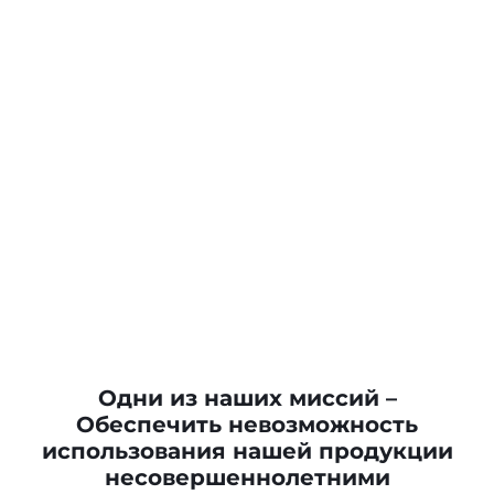
Одни из наших миссий –
Обеспечить невозможность
Пепельница "Фуршет" 11545 "One Way Smoking"
использования нашей продукции
несовершеннолетними