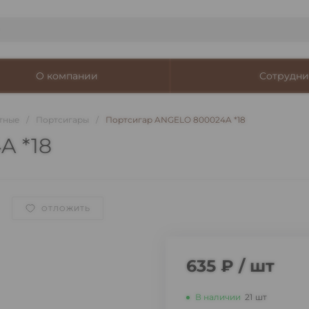
О компании
Сотрудни
тные
/
Портсигары
/
Портсигар ANGELO 800024A *18
A *18
ОТЛОЖИТЬ
635 ₽
/
шт
В наличии
21
шт