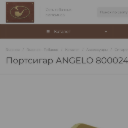
Сеть табачных
магазинов
Каталог
Главная
/
Главная - Тобакко
/
Каталог
/
Аксессуары
/
Сигаре
Портсигар ANGELO 800024