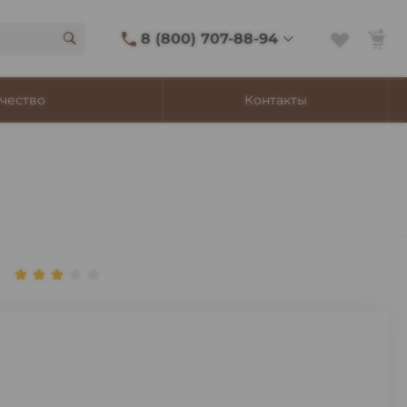
8 (800) 707-88-94
8 (800) 707-88-94
чество
Контакты
г. Владивосток, ул.
Адмирала Фокина, 8
Ежедневно 9:00-22:00
Сигаретный лаунж
11:00-21:45
Shop@churchilltobacco.ru