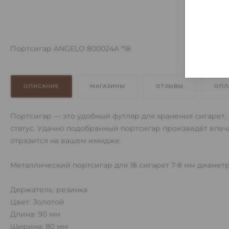
Портсигар ANGELO 800024A *18
ОПИСАНИЕ
МАГАЗИНЫ
ОТЗЫВЫ
ОПЛ
Портсигар — это удобный футляр для хранения сигарет, 
статус. Удачно подобранный портсигар произведёт впеча
отразится на вашем имидже.
Металлический портсигар для 18 сигарет 7-8 мм диамет
Держатель: резинка
Цвет: Золотой
Длина: 90 мм
Ширина: 80 мм