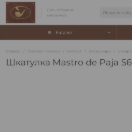
Сеть табачных
магазинов
Каталог
Главная
/
Главная - Тобакко
/
Каталог
/
Аксессуары
/
Сигарн
Шкатулка Mastro de Paja S