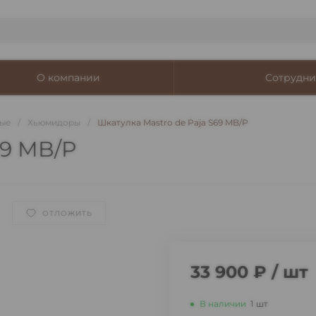
О компании
Сотрудни
ые
/
Хьюмидоры
/
Шкатулка Mastro de Paja S69 MB/P
69 MB/P
ОТЛОЖИТЬ
33 900 ₽
/
шт
В наличии
1
шт