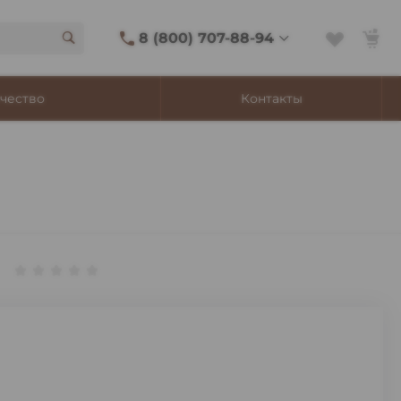
8 (800) 707-88-94
8 (800) 707-88-94
чество
Контакты
г. Владивосток, ул.
Адмирала Фокина, 8
Ежедневно 9:00-22:00
Сигаретный лаунж
11:00-21:45
Shop@churchilltobacco.ru