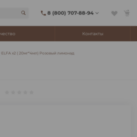
8 (800) 707-88-94
8 (800) 707-88-94
чество
Контакты
г. Владивосток, ул.
Адмирала Фокина, 8
Ежедневно 9:00-22:00
r ELFA x2 ( 20мг*4мл) Розовый лимонад
Сигаретный лаунж
11:00-21:45
Shop@churchilltobacco.ru