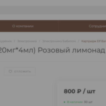
О компании
Сотрудни
курения
/
Электроника
/
Электроника Бабилон
/
Картридж Elf Ba
( 20мг*4мл) Розовый лимонад
ОТЛОЖИТЬ
800 ₽
/
шт
В наличии
30
шт