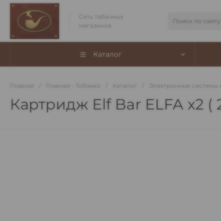
Сеть табачных
магазинов
Каталог
Главная
/
Главная - Тобакко
/
Каталог
/
Электронные системы 
Картридж Elf Bar ELFA x2 