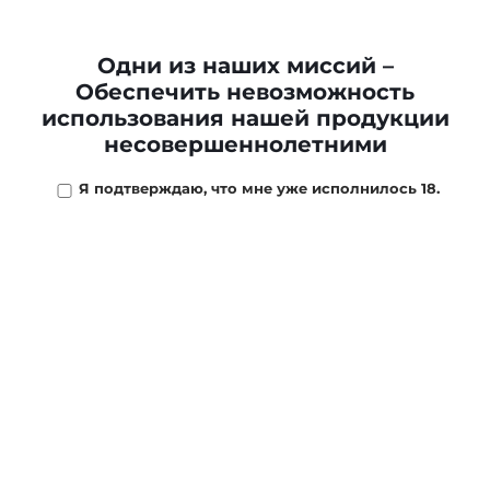
Сигариллы COHIBA Mini *10
Одни из наших миссий –
Обеспечить невозможность
1 682 ₽
/
шт
использования нашей продукции
несовершеннолетними
В наличии
5
шт
Я подтверждаю, что мне уже исполнилось 18.
-
+
В КОРЗИНУ
ОПИСАНИЕ
МАГАЗИНЫ
ОТЗЫВЫ
ОПЛ
Минисигара с мягким насыщенным вкусом, состоит
из рубленного табака обернутого в натуральный
покровный лист.
Рекомендуется начинающим курильщикам и людям,