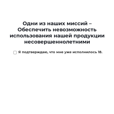
Сигариллы PARTAGAS Mini Limited Edition *20
2 647 ₽
/
шт
Одни из наших миссий –
Обеспечить невозможность
Нет в наличии
использования нашей продукции
несовершеннолетними
-
+
ПОДПИСАТЬСЯ
Я подтверждаю, что мне уже исполнилось 18.
ОПИСАНИЕ
МАГАЗИНЫ
ОТЗЫВЫ
ОПЛ
Сигариллы Partagas Mini взяли все самые лучшие
свойства своего бренда - богатый вкус и насыщенный
аромат.
Каждый год выпускается лимитированная серия
сигарилл.