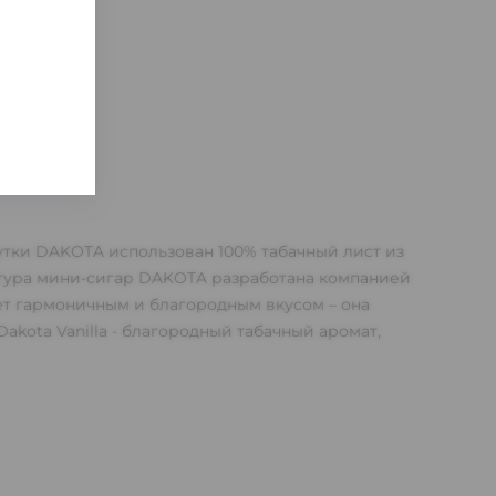
утки DAKOTA использован 100% табачный лист из
птура мини-сигар DAKOTA разработана компанией
ет гармоничным и благородным вкусом – она
Dakota Vanilla - благородный табачный аромат,