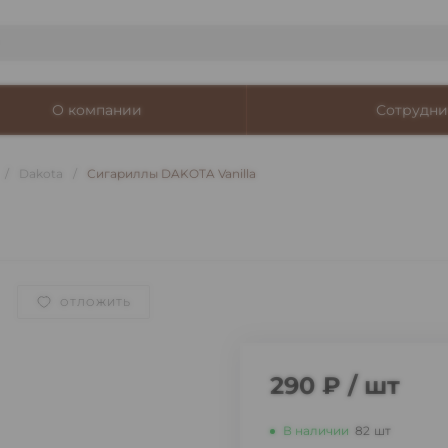
О компании
Сотрудни
/
Dakota
/
Сигариллы DAKOTA Vanilla
ОТЛОЖИТЬ
290 ₽
/
шт
В наличии
82
шт