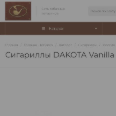
Сеть табачных
магазинов
Каталог
Главная
/
Главная - Тобакко
/
Каталог
/
Сигариллы
/
Россия
Сигариллы DAKOTA Vanilla