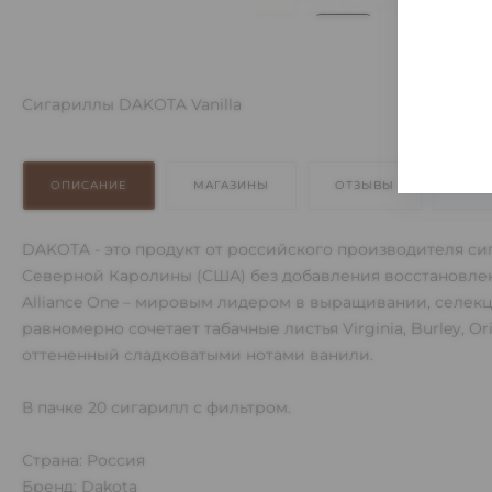
Сигариллы DAKOTA Vanilla
ОПИСАНИЕ
МАГАЗИНЫ
ОТЗЫВЫ
ОПЛ
DAKOTA - это продукт от российского производителя си
Северной Каролины (США) без добавления восстановлен
Alliance One – мировым лидером в выращивании, селек
равномерно сочетает табачные листья Virginia, Burley, O
оттененный сладковатыми нотами ванили.
В пачке 20 сигарилл с фильтром.
Страна: Россия
Бренд: Dakota