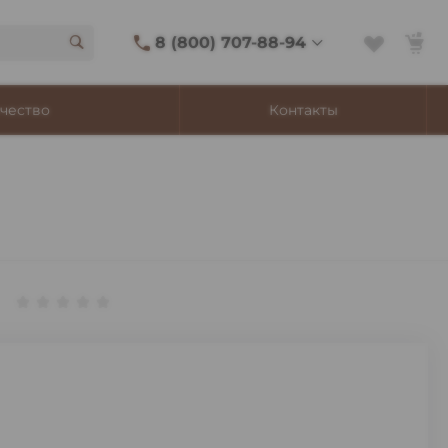
8 (800) 707-88-94
8 (800) 707-88-94
чество
Контакты
г. Владивосток, ул.
Адмирала Фокина, 8
Ежедневно 9:00-22:00
Сигаретный лаунж
11:00-21:45
Shop@churchilltobacco.ru