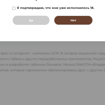
Я подтверждаю, что мне уже исполнилось 18.
Да
Нет
АТА И ПОЛУЧЕНИЕ
гарет и сигарилл - компании UCM. В сигарах машинной скр
ного табака и других переработанных компонентов. Реце
ции и разработке табачных блендов. Мешка DAKOTA облада
riental, которые гармонично сбалансированы друг с другом. 