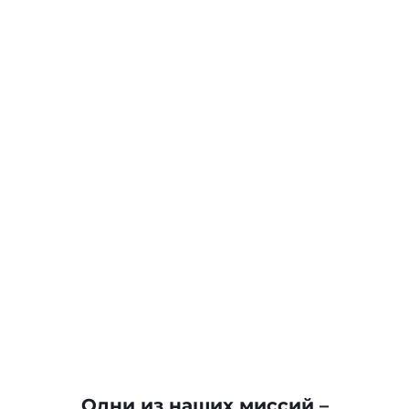
Сигары STANISLAW Panzu /10
Одни из наших миссий –