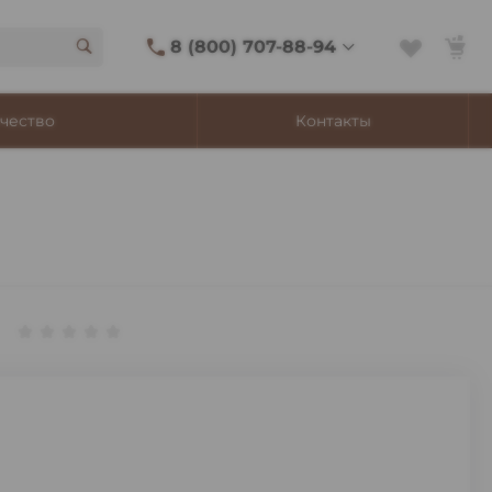
8 (800) 707-88-94
8 (800) 707-88-94
чество
Контакты
г. Владивосток, ул.
Адмирала Фокина, 8
Ежедневно 9:00-22:00
Сигаретный лаунж
11:00-21:45
Shop@churchilltobacco.ru