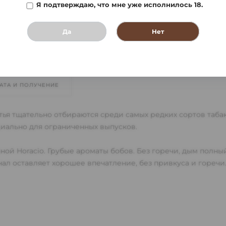
Я подтверждаю, что мне уже исполнилось 18.
Да
Нет
АТА И ПОЛУЧЕНИЕ
тья тщательно отбираются среди самых редких сортов таба
иально для ограниченных выпусков.
ной Horacio. Грубые ароматы бобов. Без горечи, дым полн
ал оставляет хорошее впечатление, без привкуса и горечи