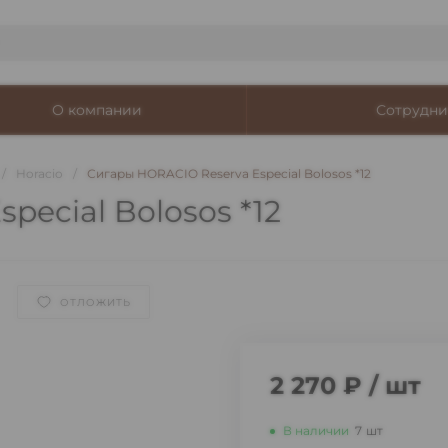
О компании
Сотрудни
/
Horacio
/
Сигары HORACIO Reserva Especial Bolosos *12
pecial Bolosos *12
ОТЛОЖИТЬ
2 270 ₽
/
шт
В наличии
7
шт