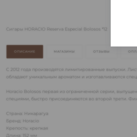
Сигары HORACIO Reserva Especial Bolosos *12
ОПИСАНИЕ
МАГАЗИНЫ
ОТЗЫВЫ
ОПЛ
С 2012 года производятся лимитированные выпуски. Лис
обладают уникальным ароматом и изготавливаются спец
Horacio Bolosos первая из ограниченной серии, выпущен
специями, быстро присоединяются во второй трети. Фин
Страна: Никарагуа
Бренд: Horacio
Крепость: крепкая
Длина: 152 мм