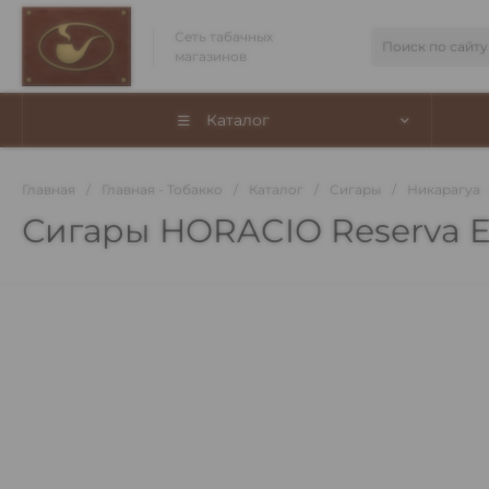
Сеть табачных
магазинов
Каталог
Главная
/
Главная - Тобакко
/
Каталог
/
Сигары
/
Никарагуа
Сигары HORACIO Reserva Es