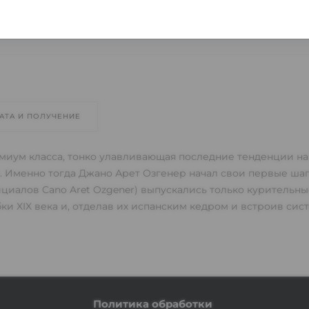
АТА И ПОЛУЧЕНИЕ
миум класса, тонко улавливающая последние тенденции н
ом. Именно тогда Джано Арет Озгенер начал свои первые шаг
иалов Cano Aret Ozgener) выпускались только курительные 
и XIX века и, отделав их испанским кедром и встроив сис
Политика обработки