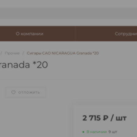
О компании
Сотрудни
/
Прочие
/
Сигары CAO NICARAGUA Granada *20
anada *20
ОТЛОЖИТЬ
2 715 ₽
/
шт
В наличии
9
шт