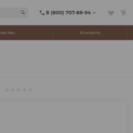
8 (800) 707-88-94
8 (800) 707-88-94
чество
Контакты
г. Владивосток, ул.
Адмирала Фокина, 8
Ежедневно 9:00-22:00
Сигаретный лаунж
11:00-21:45
Shop@churchilltobacco.ru