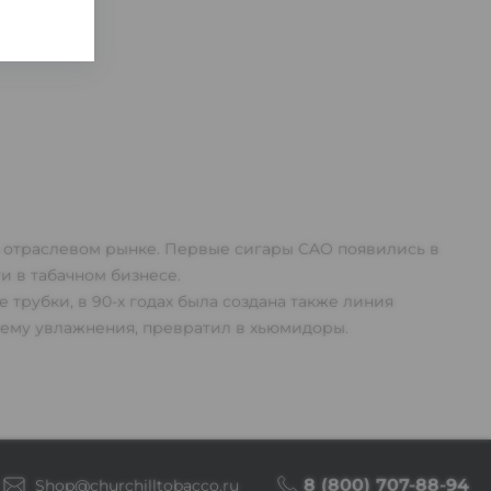
а отраслевом рынке. Первые сигары CAO появились в
и в табачном бизнесе.
трубки, в 90-х годах была создана также линия
тему увлажнения, превратил в хьюмидоры.
8 (800) 707-88-94
Shop@churchilltobacco.ru