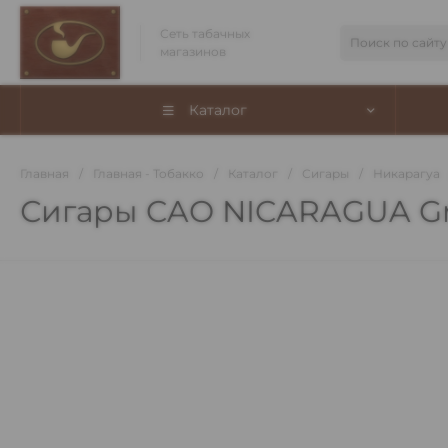
Сеть табачных
магазинов
Каталог
Главная
/
Главная - Тобакко
/
Каталог
/
Сигары
/
Никарагуа
Сигары CAO NICARAGUA Gr