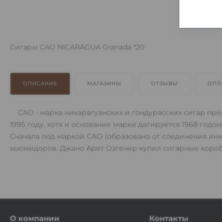
Сигары CAO NICARAGUA Granada *20
ОПИСАНИЕ
МАГАЗИНЫ
ОТЗЫВЫ
ОПЛ
CAO - марка никарагуанских и гондурасских сигар пре
1995 году, хотя и основание марки датируется 1968 год
Сначала под маркой CAO (образовано от соединения иниц
хьюмидоров. Джано Арет Озгенер купил сигарные коробк
О компании
Контакты