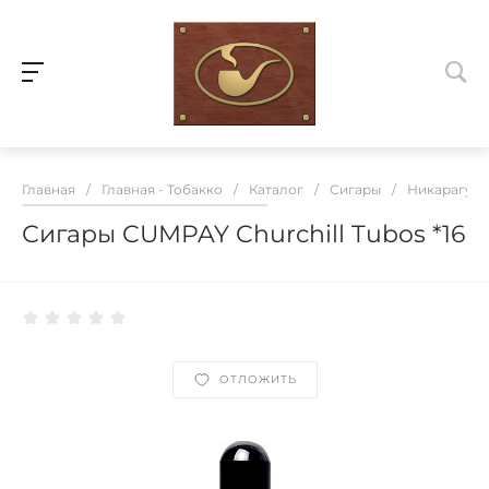
Главная
/
Главная - Тобакко
/
Каталог
/
Сигары
/
Никарагуа
Сигары CUMPAY Churchill Tubos *16
ОТЛОЖИТЬ