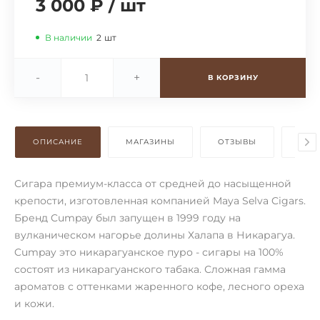
3 000 ₽
/
шт
В наличии
2
шт
-
+
В КОРЗИНУ
ОПИСАНИЕ
МАГАЗИНЫ
ОТЗЫВЫ
ОПЛ
Сигара премиум-класса от средней до насыщенной
крепости, изготовленная компанией Maya Selva Cigars.
Бренд Cumpay был запущен в 1999 году на
вулканическом нагорье долины Халапа в Никарагуа.
Cumpay это никарагуанское пуро - сигары на 100%
состоят из никарагуанского табака. Сложная гамма
ароматов с оттенками жаренного кофе, лесного ореха
и кожи.