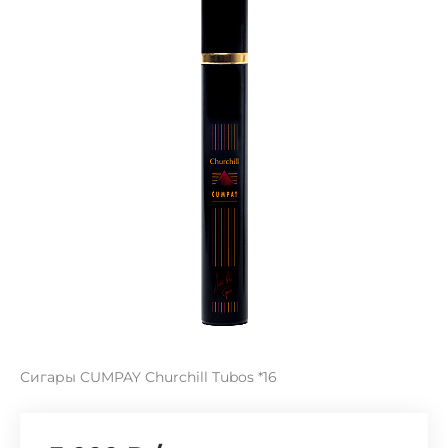
Сигары CUMPAY Churchill Tubos *16