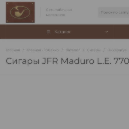
Сеть табачных
магазинов
Каталог
Главная
/
Главная - Тобакко
/
Каталог
/
Сигары
/
Никарагуа
Сигары JFR Maduro L.E. 770