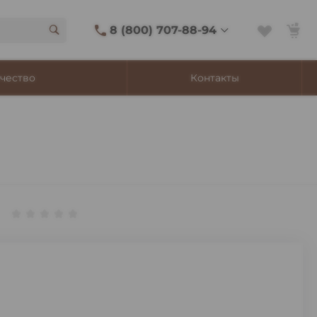
8 (800) 707-88-94
8 (800) 707-88-94
чество
Контакты
г. Владивосток, ул.
Адмирала Фокина, 8
Ежедневно 9:00-22:00
Сигаретный лаунж
11:00-21:45
Shop@churchilltobacco.ru