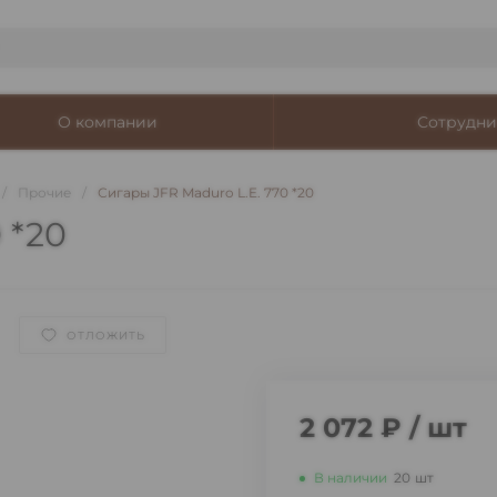
О компании
Сотрудни
/
Прочие
/
Сигары JFR Maduro L.E. 770 *20
 *20
ОТЛОЖИТЬ
2 072 ₽
/
шт
В наличии
20
шт