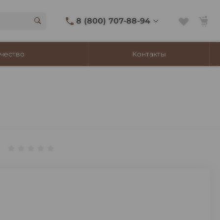
8 (800) 707-88-94
8 (800) 707-88-94
чество
Контакты
г. Владивосток, ул.
Адмирала Фокина, 8
Ежедневно 9:00-22:00
Сигаретный лаунж
11:00-21:45
Shop@churchilltobacco.ru