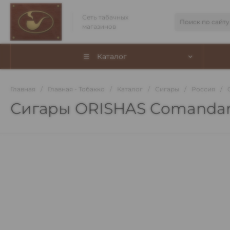
Сеть табачных
магазинов
Каталог
Главная
/
Главная - Тобакко
/
Каталог
/
Сигары
/
Россия
/
Сигары ORISHAS Comandan