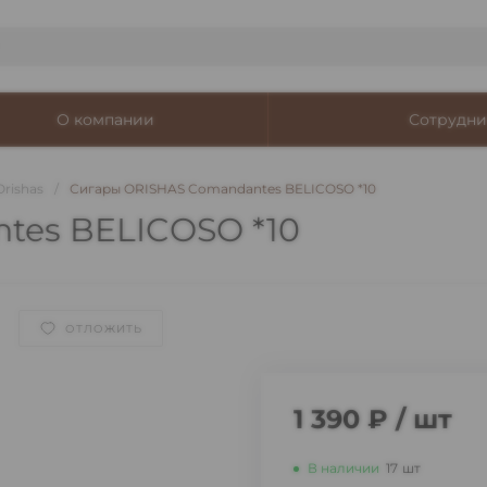
О компании
Сотрудни
Orishas
/
Сигары ORISHAS Comandantes BELICOSO *10
tes BELICOSO *10
ОТЛОЖИТЬ
1 390 ₽
/
шт
В наличии
17
шт