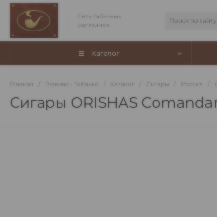
Сеть табачных
магазинов
Каталог
Главная
/
Главная - Тобакко
/
Каталог
/
Сигары
/
Россия
/
Сигары ORISHAS Comandan