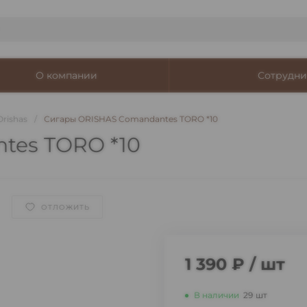
О компании
Сотрудни
Orishas
/
Сигары ORISHAS Comandantes TORO *10
tes TORO *10
ОТЛОЖИТЬ
1 390 ₽
/
шт
В наличии
29
шт