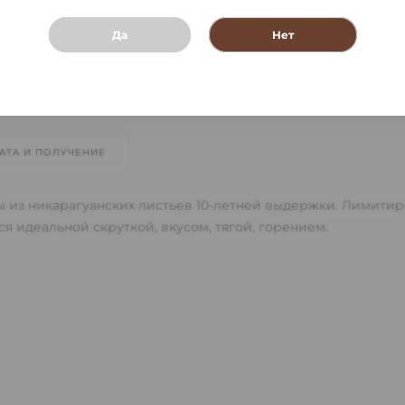
Да
Нет
АТА И ПОЛУЧЕНИЕ
ны из никарагуанских листьев 10-летней выдержки. Лимит
я идеальной скруткой, вкусом, тягой, горением.