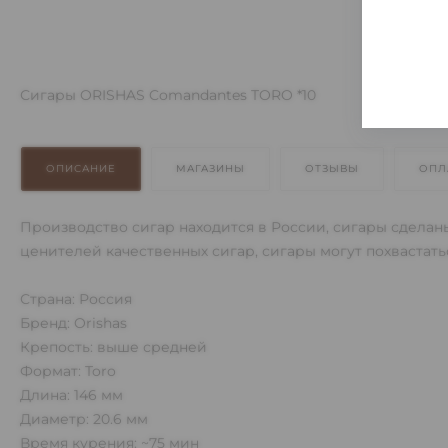
Сигары ORISHAS Comandantes TORO *10
ОПИСАНИЕ
МАГАЗИНЫ
ОТЗЫВЫ
ОПЛ
Производство сигар находится в России, сигары сдела
ценителей качественных сигар, сигары могут похвастатьс
Страна: Россия
Бренд: Orishas
Крепость: выше средней
Формат: Toro
Длина: 146 мм
Диаметр: 20.6 мм
Время курения: ~75 мин