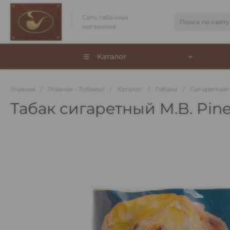
Сеть табачных
магазинов
Каталог
Главная
/
Главная - Тобакко
/
Каталог
/
Табаки
/
Сигаретные
Табак сигаретный M.B. Pine