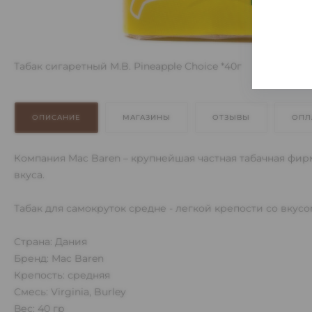
Табак сигаретный M.B. Pineapple Choice *40г
ОПИСАНИЕ
МАГАЗИНЫ
ОТЗЫВЫ
ОПЛ
Компания Mac Baren – крупнейшая частная табачная фир
вкуса.
Табак для самокруток средне - легкой крепости со вкусо
Страна: Дания
Бренд: Mac Baren
Крепость: средняя
Смесь: Virginia, Burley
Вес: 40 гр