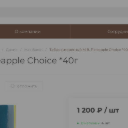
О компании
Сотрудни
/
Дания
/
Mac Baren
/
Табак сигаретный M.B. Pineapple Choice *40
apple Choice *40г
ОТЛОЖИТЬ
1 200 ₽
/
шт
В наличии
4
шт