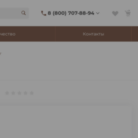
8 (800) 707-88-94
8 (800) 707-88-94
чество
Контакты
г. Владивосток, ул.
Адмирала Фокина, 8
Ежедневно 9:00-22:00
г
Сигаретный лаунж
11:00-21:45
Shop@churchilltobacco.ru