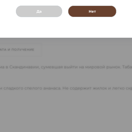
Да
Нет
АТА И ПОЛУЧЕНИЕ
ма в Скандинавии, сумевшая выйти на мировой рынок. Таба
м сладкого спелого ананаса. Не содержит жилок и легко ск