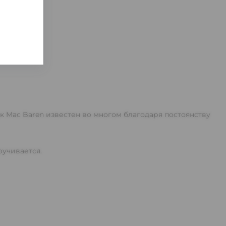
к Mac Baren известен во многом благодаря постоянству
ручивается.