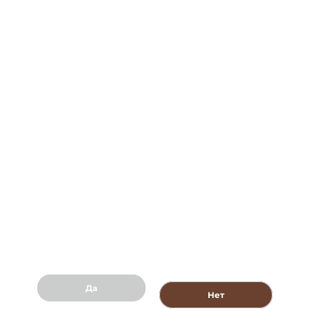
О компании
Контакты
Политика обработки персональных данных
8 (800) 707-88-94
Shop@churchilltobacco.ru
Создание сайта -
Да
Нет