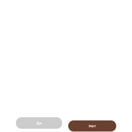
О компании
Контакты
Политика обработки персональных данных
8 (800) 707-88-94
Shop@churchilltobacco.ru
Создание сайта -
Да
Нет