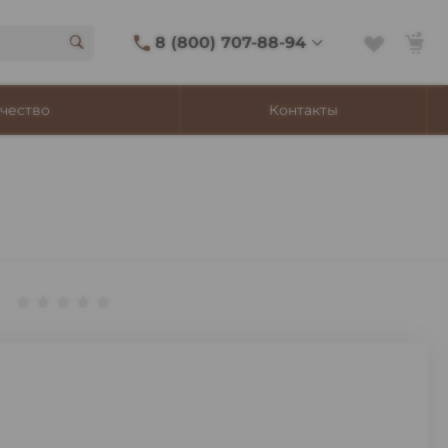
8 (800) 707-88-94
8 (800) 707-88-94
чество
Контакты
г. Владивосток, ул.
Адмирала Фокина, 8
Ежедневно 9:00-22:00
Сигаретный лаунж
11:00-21:45
Shop@churchilltobacco.ru