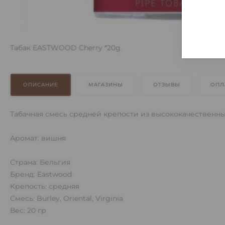
Табак EASTWOOD Cherry *20g
ОПИСАНИЕ
МАГАЗИНЫ
ОТЗЫВЫ
ОПЛ
Табачная смесь средней крепости из высококачественн
Аромат: вишня
Страна: Бельгия
Бренд: Eastwood
Крепость: средняя
Смесь: Burley, Oriental, Virginia
Вес: 20 гр