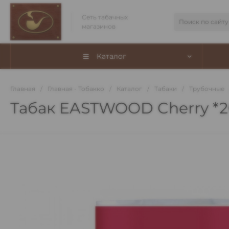
Сеть табачных
магазинов
Каталог
Главная
/
Главная - Тобакко
/
Каталог
/
Табаки
/
Трубочные
Табак EASTWOOD Cherry *