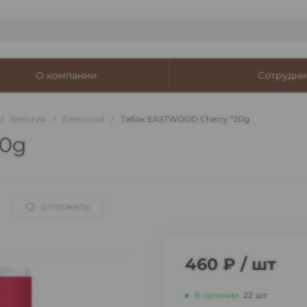
О компании
Сотрудни
/
Бельгия
/
Eastwood
/
Табак EASTWOOD Cherry *20g
20g
ОТЛОЖИТЬ
460 ₽
/
шт
В наличии
22
шт