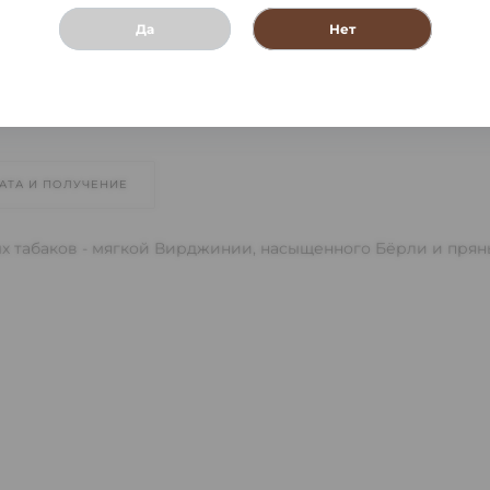
Да
Нет
АТА И ПОЛУЧЕНИЕ
ых табаков - мягкой Вирджинии, насыщенного Бёрли и прян