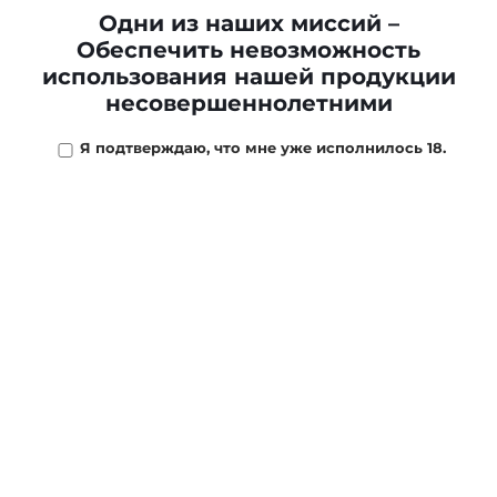
Одни из наших миссий –
1 318 ₽
/
шт
Обеспечить невозможность
использования нашей продукции
В наличии
15
шт
несовершеннолетними
-
+
Я подтверждаю, что мне уже исполнилось 18.
В КОРЗИНУ
ОПИСАНИЕ
МАГАЗИНЫ
ОТЗЫВЫ
ОПЛ
Красочная смесь Вирджинии и Черного Кавендиша с
превосходным ароматом Ванили. Эта комбинация
создает выдающуюся по вкусу смесь с очень
характерным, уникальным ароматом.
Аромат: ваниль