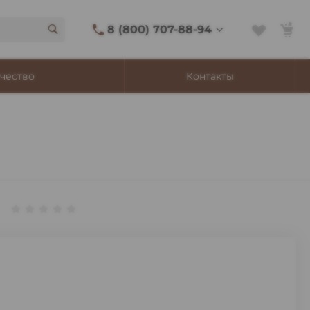
8 (800) 707-88-94
8 (800) 707-88-94
чество
Контакты
г. Владивосток, ул.
Адмирала Фокина, 8
Ежедневно 9:00-22:00
Сигаретный лаунж
11:00-21:45
Shop@churchilltobacco.ru