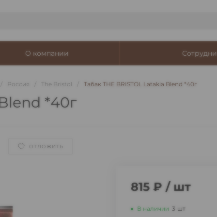
О компании
Сотрудни
/
Россия
/
The Bristol
/
Табак THE BRISTOL Latakia Blend *40г
Blend *40г
ОТЛОЖИТЬ
815 ₽
/
шт
В наличии
3
шт