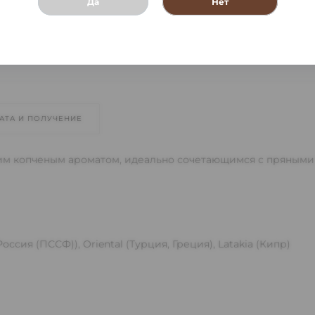
Да
Нет
АТА И ПОЛУЧЕНИЕ
онким копченым ароматом, идеально сочетающимся с пряным
Россия (ПССФ)), Oriental (Турция, Греция), Latakia (Кипр)