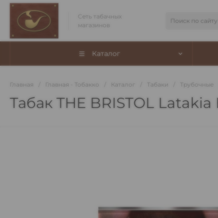
Сеть табачных
магазинов
Каталог
Главная
/
Главная - Тобакко
/
Каталог
/
Табаки
/
Трубочные
Табак THE BRISTOL Latakia 