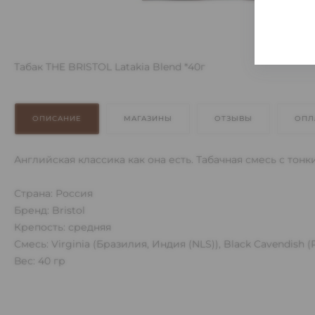
Табак THE BRISTOL Latakia Blend *40г
ОПИСАНИЕ
МАГАЗИНЫ
ОТЗЫВЫ
ОПЛ
Английская классика как она есть. Табачная смесь с т
Страна: Россия
Бренд: Bristol
Крепость: средняя
Смесь: Virginia (Бразилия, Индия (NLS)), Black Cavendish (
Вес: 40 гр