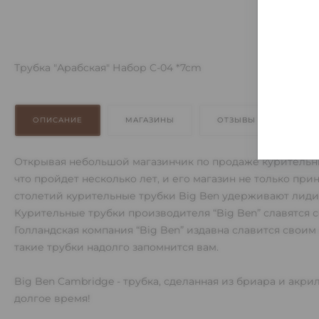
Трубка "Арабская" Набор C-04 *7cm
ОПИСАНИЕ
МАГАЗИНЫ
ОТЗЫВЫ
ОПЛ
Открывая небольшой магазинчик по продаже курительных
что пройдет несколько лет, и его магазин не только пр
столетий курительные трубки Big Ben удерживают лиди
Курительные трубки производителя “Big Ben” славятся с
Голландская компания “Big Ben” издавна славится сво
такие трубки надолго запомнится вам.
Big Ben Cambridge - трубка, сделанная из бриара и акрил
долгое время!