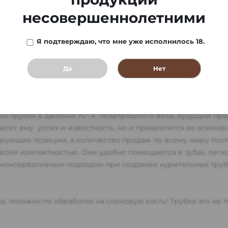
несовершеннолетними
Я подтверждаю, что мне уже исполнилось 18.
Да
Нет
АТА И ПОЛУЧЕНИЕ
 трубок в далеких 70 –х позапрошлого века, будущий пред
инесет ему успех и известность, но и превратится во всем
рующие позиции, а количество продаж по всему миру пост
воей компактностью. Они удобно помещаются в зубах, легко
им консервативным подходом при создании курительных тру
а, похожих по обработке на слоновую кость! Трубка это не п