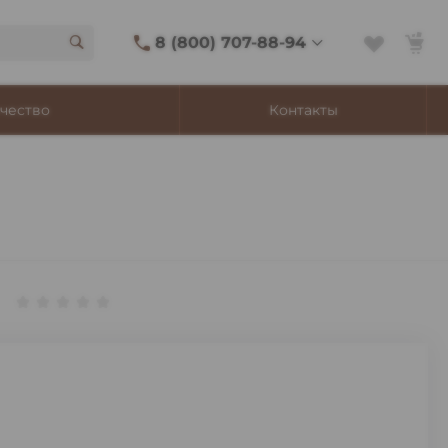
8 (800) 707-88-94
8 (800) 707-88-94
чество
Контакты
г. Владивосток, ул.
Адмирала Фокина, 8
Ежедневно 9:00-22:00
Сигаретный лаунж
11:00-21:45
Shop@churchilltobacco.ru