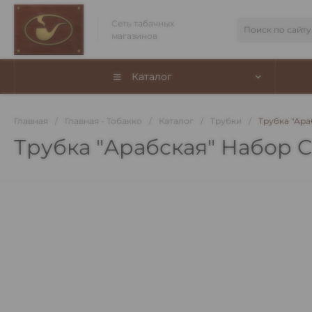
Сеть табачных
магазинов
Каталог
Главная
/
Главная - Тобакко
/
Каталог
/
Трубки
/
Трубка "Ара
Трубка "Арабская" Набор 