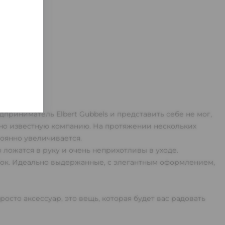
приниматель Elbert Gubbels и представить себе не мог,
ирно известную компанию. На протяжении нескольких
оянно увеличивается.
 ложатся в руку и очень неприхотливы в уходе.
бок. Идеально выдержанные, с элегантным оформлением,
росто аксессуар, это вещь, которая будет вас радовать