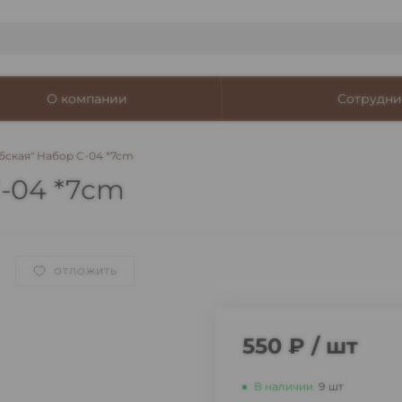
О компании
Сотрудни
бская" Набор C-04 *7cm
C-04 *7cm
ОТЛОЖИТЬ
550 ₽
/
шт
В наличии
9
шт