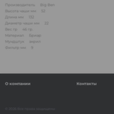
Производитель Big Ben
Высота чаши мм 52
Длина мм 132
Диаметр чаши мм 22
Вес гр 46 гр.
Материал Бриар
Мундштук акрил
Фильтр мм 9
О компании
Контакты
© 2026 Все права защищены