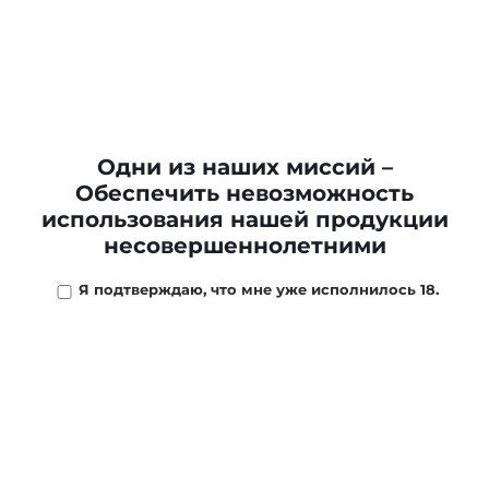
7 875 ₽
/
шт
В наличии
1
шт
-
+
В КОРЗИНУ
Одни из наших миссий –
Обеспечить невозможность
использования нашей продукции
несовершеннолетними
ОПИСАНИЕ
МАГАЗИНЫ
ОТЗЫВЫ
ОПЛ
Я подтверждаю, что мне уже исполнилось 18.
В 1942 году, в самый разгар второй мировой войны,
известный датский предприниматель Поуль Нильсен,
ныне более известный как Пол Станвелл (Paul
Stanwell), решил открыть производство курительных
трубок. Едва ли он мог предвидеть, что уже через
несколько десятков лет его компания станет одним из
наиболее популярных производителей, а многие