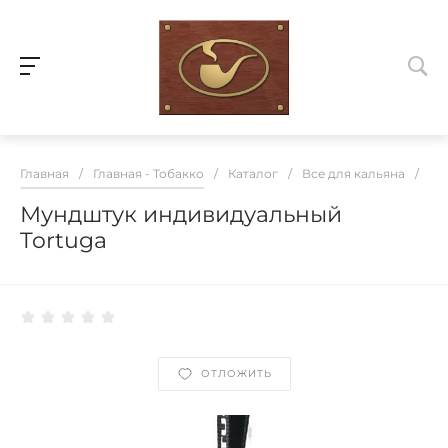
Главная
/
Главная - Тобакко
/
Каталог
/
Все для кальяна
/
Ка
Мундштук индивидуальный
Tortuga
ОТЛОЖИТЬ