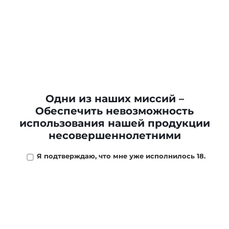
Табак д/кальяна Аль Фахер МАРАКУЙЯ (Passion
Fruit)*50г
235 ₽
/
шт
В наличии
9
шт
Одни из наших миссий –
Обеспечить невозможность
-
+
использования нашей продукции
В КОРЗИНУ
несовершеннолетними
Я подтверждаю, что мне уже исполнилось 18.
ОПИСАНИЕ
МАГАЗИНЫ
ОТЗЫВЫ
ОПЛ
Al Fakher – табак средней крепости на основе
качественного листа Virginia Gold. Само сырье
характеризуется достаточно высоким содержанием