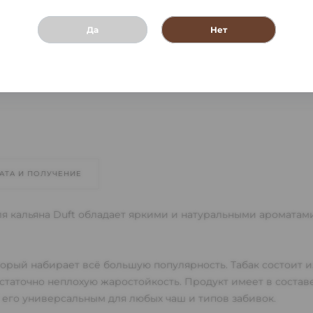
Да
Нет
АТА И ПОЛУЧЕНИЕ
ля кальяна Duft обладает яркими и натуральными ароматам
оторый набирает всё большую популярность. Табак состоит 
достаточно неплохую жаростойкость. Продукт имеет в состав
 его универсальным для любых чаш и типов забивок.