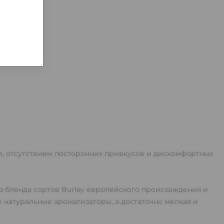
и, отсутствием посторонних привкусов и дискомфортных
из бленда сортов Burley европейского происхождения и
е натуральные ароматизаторы, а достаточно мелкая и