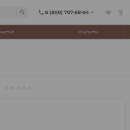
8 (800) 707-88-94
8 (800) 707-88-94
чество
Контакты
г. Владивосток, ул.
Адмирала Фокина, 8
Ежедневно 9:00-22:00
Сигаретный лаунж
11:00-21:45
Shop@churchilltobacco.ru