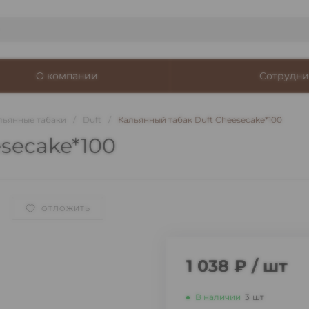
О компании
Сотрудни
льянные табаки
/
Duft
/
Кальянный табак Duft Cheesecake*100
secake*100
ОТЛОЖИТЬ
1 038 ₽
/
шт
В наличии
3
шт