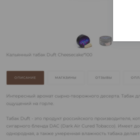
Кальянный табак Duft Cheesecake*100
ОПИСАНИЕ
МАГАЗИНЫ
ОТЗЫВЫ
ОПЛ
Интересный аромат сырно-творожного десерта. Табак д
ощущений на горле.
Табак Duft - это продукт российского производителя, к
сигарного бленда DAC (Dark Air Cured Tobacco). Имеет 
однородная, а также умеренная влажность табака делает