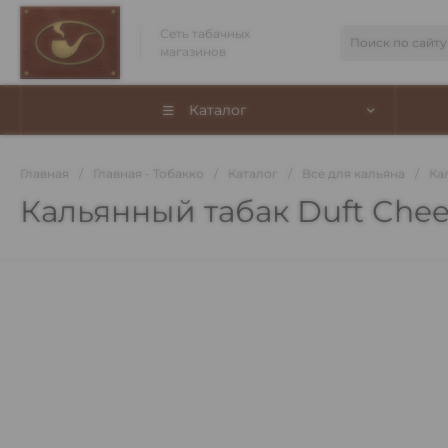
Сеть табачных
магазинов
Каталог
Главная
/
Главная - Тобакко
/
Каталог
/
Все для кальяна
/
Ка
Кальянный табак Duft Chee