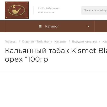
Сеть табачных
магазинов
Каталог
Главная
/
Главная - Тобакко
/
Каталог
/
Все для кальяна
/
Ка
Кальянный табак Kismet Bl
орех *100гр