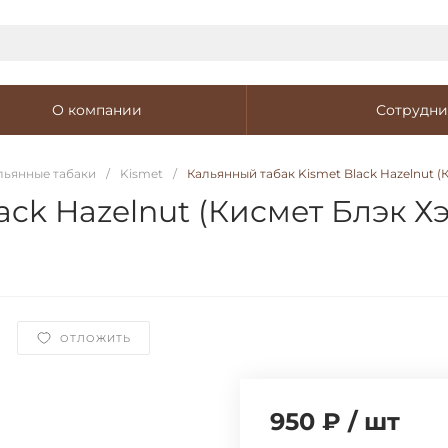
О компании
Сотрудни
льянные табаки
/
Kismet
/
Кальянный табак Kismet Black Hazelnut (
ack Hazelnut (Кисмет Блэк 
ОТЛОЖИТЬ
950 ₽
/
шт