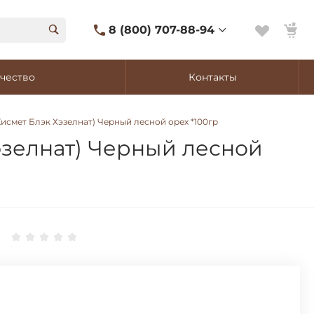
8 (800) 707-88-94
8 (800) 707-88-94
чество
Контакты
г. Владивосток, ул.
Адмирала Фокина, 8
Ежедневно 9:00-22:00
Кисмет Блэк Хэзелнат) Черный лесной орех *100гр
Сигаретный лаунж
11:00-21:45
Хэзелнат) Черный лесной
Shop@churchilltobacco.ru