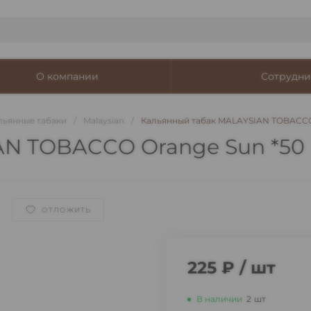
О компании
Сотрудни
льянные табаки
/
Malaysian
/
Кальянный табак MALAYSIAN TOBACCO
AN TOBACCO Orange Sun *50
ОТЛОЖИТЬ
225 ₽
/
шт
В наличии
2
шт