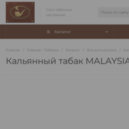
Сеть табачных
магазинов
Каталог
Главная
/
Главная - Тобакко
/
Каталог
/
Все для кальяна
/
Ка
Кальянный табак MALAYSI