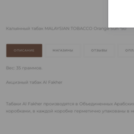
Кальянный табак MALAYSIAN TOBACCO Orange Sun *50
ОПИСАНИЕ
МАГАЗИНЫ
ОТЗЫВЫ
ОПЛ
Вес: 35 граммов.
Акцизный табак Al Fakher
Табаки Al Fakher производятся в Объединенных Арабских
коробками, в каждой коробке герметично упакованы в 