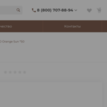
8 (800) 707-88-94
8 (800) 707-88-94
чество
Контакты
г. Владивосток, ул.
Адмирала Фокина, 8
Ежедневно 9:00-22:00
 Orange Sun *50
Сигаретный лаунж
11:00-21:45
Shop@churchilltobacco.ru