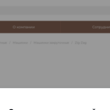
О компании
Сотрудни
тные
/
Машинки
/
Машинки закруточные
/
Zig-Zag