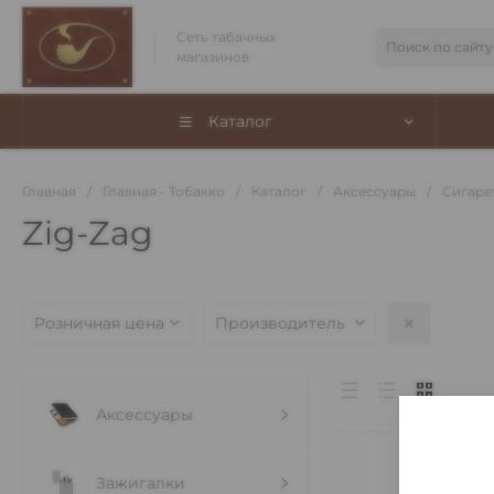
Сеть табачных
магазинов
Каталог
Главная
/
Главная - Тобакко
/
Каталог
/
Аксессуары
/
Сигаре
Zig-Zag
Розничная цена
Производитель
Аксессуары
Зажигалки