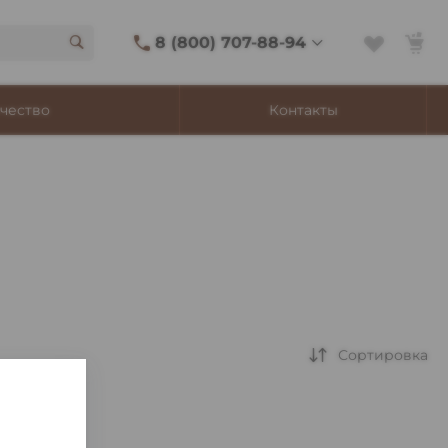
8 (800) 707-88-94
8 (800) 707-88-94
чество
Контакты
г. Владивосток, ул.
Адмирала Фокина, 8
Ежедневно 9:00-22:00
Сигаретный лаунж
11:00-21:45
Shop@churchilltobacco.ru
Сортировка