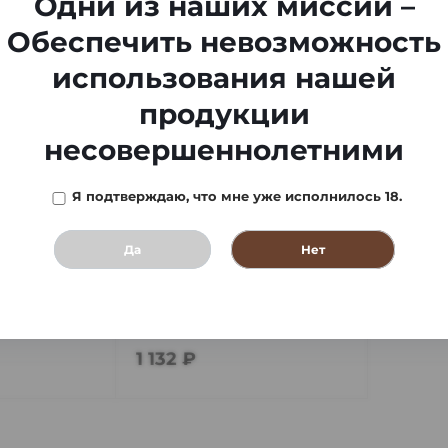
Одни из наших миссий –
Обеспечить невозможность
использования нашей
продукции
несовершеннолетними
Я подтверждаю, что мне уже исполнилось 18.
Да
Нет
аретная
Машинка сигаретная
Size
ZIG-ZAG Rollbox
В наличии
3 шт
1 132 ₽