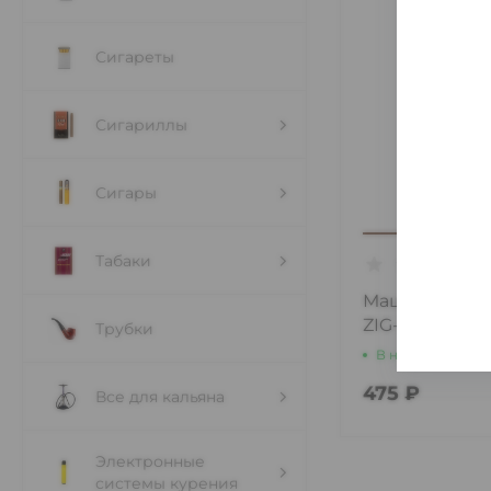
Сигареты
Сигариллы
Сигары
Табаки
Машинка сиг
ZIG-ZAG King 
Трубки
В наличии
1 шт
475 ₽
Все для кальяна
Электронные
системы курения